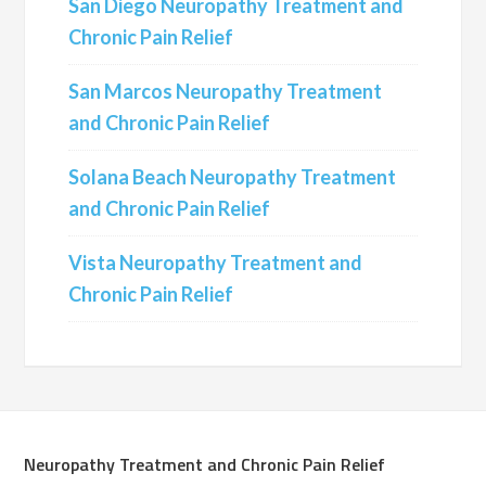
San Diego Neuropathy Treatment and
Chronic Pain Relief
San Marcos Neuropathy Treatment
and Chronic Pain Relief
Solana Beach Neuropathy Treatment
and Chronic Pain Relief
Vista Neuropathy Treatment and
Chronic Pain Relief
Neuropathy Treatment and Chronic Pain Relief