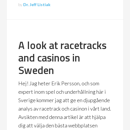
by
Dr. Jeff Listiak
A look at racetracks
and casinos in
Sweden
Hej! Jag heter Erik Persson, och som
expert inom spel och underhållning här i
Sverige kommer jag att ge en djupgående
analys av racetrack och casinon i vårt land.
Avsikten med denna artikel är att hjälpa
dig att välja den bästa webbplatsen