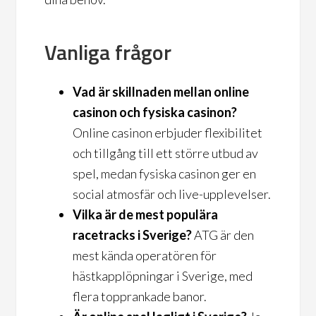
Vanliga frågor
Vad är skillnaden mellan online
casinon och fysiska casinon?
Online casinon erbjuder flexibilitet
och tillgång till ett större utbud av
spel, medan fysiska casinon ger en
social atmosfär och live-upplevelser.
Vilka är de mest populära
racetracks i Sverige?
ATG är den
mest kända operatören för
hästkapplöpningar i Sverige, med
flera topprankade banor.