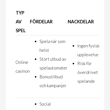
TYP
AV
FÖRDELAR
NACKDELAR
SPEL
Spela när som
Ingen fysisk
helst
upplevelse
Stort utbud av
Online
Risk för
spelautomater
casinon
överdrivet
Bonustilbud
spelande
och kampanjer
Social