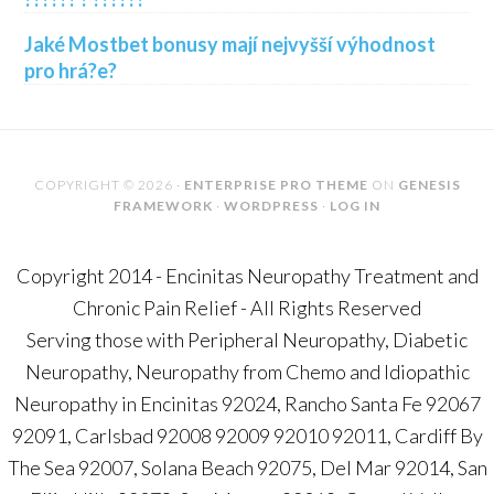
Jaké Mostbet bonusy mají nejvyšší výhodnost
pro hrá?e?
COPYRIGHT © 2026 ·
ENTERPRISE PRO THEME
ON
GENESIS
FRAMEWORK
·
WORDPRESS
·
LOG IN
Copyright 2014 - Encinitas Neuropathy Treatment and
Chronic Pain Relief - All Rights Reserved
Serving those with Peripheral Neuropathy, Diabetic
Neuropathy, Neuropathy from Chemo and Idiopathic
Neuropathy in Encinitas 92024, Rancho Santa Fe 92067
92091, Carlsbad 92008 92009 92010 92011, Cardiff By
The Sea 92007, Solana Beach 92075, Del Mar 92014, San