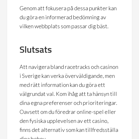
Genom att fokusera på dessa punkter kan
du göra en informerad bedömning av
vilken webbplats som passar dig bäst.
Slutsats
Att navigera bland racetracks och casinon
i Sverige kan verka överväldigande, men
med rätt information kan du göra ett
välgrundat val. Kom ihåg att ta hänsyn till
dina egna preferenser och prioriteringar.
Oavsett om du föredrar online-spel eller
den fysiska upplevelsen av ett casino,
finns det alternativ som kan tillfredsställa
dina behov.