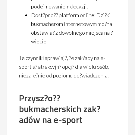
podejmowaniem decyzji.
Dost?pno?? platform online: Dzi?ki
bukmacherom internetowym mo?na
obstawia? z dowolnego miejsca na ?
wiecie.
Te czynniki sprawiaj?, ?e zak?ady na e-
sport s? atrakcyjn? opcj? dla wielu osób,
niezale?nie od poziomu do?wiadczenia.
Przysz?o??
bukmacherskich zak?
adów na e-sport