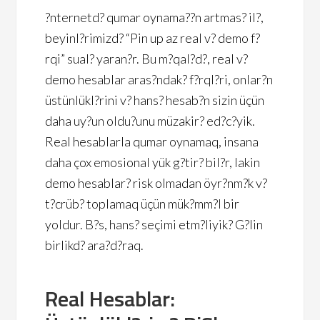
?nternetd? qumar oynama??n artmas? il?,
beyinl?rimizd? “Pin up az real v? demo f?
rqi” sual? yaran?r. Bu m?qal?d?, real v?
demo hesablar aras?ndak? f?rql?ri, onlar?n
üstünlükl?rini v? hans? hesab?n sizin üçün
daha uy?un oldu?unu müzakir? ed?c?yik.
Real hesablarla qumar oynamaq, insana
daha çox emosional yük g?tir? bil?r, lakin
demo hesablar? risk olmadan öyr?nm?k v?
t?crüb? toplamaq üçün mük?mm?l bir
yoldur. B?s, hans? seçimi etm?liyik? G?lin
birlikd? ara?d?raq.
Real Hesablar: