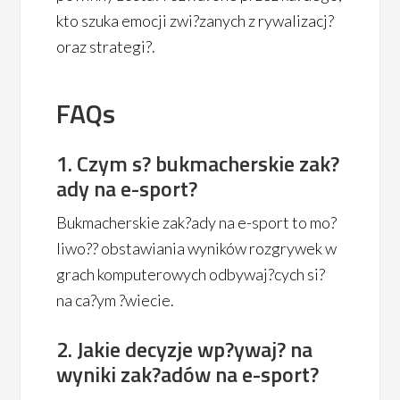
kto szuka emocji zwi?zanych z rywalizacj?
oraz strategi?.
FAQs
1. Czym s? bukmacherskie zak?
ady na e-sport?
Bukmacherskie zak?ady na e-sport to mo?
liwo?? obstawiania wyników rozgrywek w
grach komputerowych odbywaj?cych si?
na ca?ym ?wiecie.
2. Jakie decyzje wp?ywaj? na
wyniki zak?adów na e-sport?