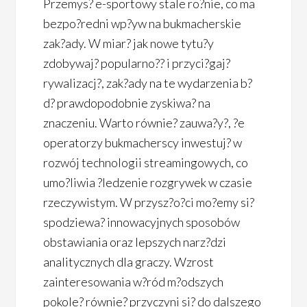
Przemys? e-sportowy stale ro?nie, co ma
bezpo?redni wp?yw na bukmacherskie
zak?ady. W miar? jak nowe tytu?y
zdobywaj? popularno?? i przyci?gaj?
rywalizacj?, zak?ady na te wydarzenia b?
d? prawdopodobnie zyskiwa? na
znaczeniu. Warto równie? zauwa?y?, ?e
operatorzy bukmacherscy inwestuj? w
rozwój technologii streamingowych, co
umo?liwia ?ledzenie rozgrywek w czasie
rzeczywistym. W przysz?o?ci mo?emy si?
spodziewa? innowacyjnych sposobów
obstawiania oraz lepszych narz?dzi
analitycznych dla graczy. Wzrost
zainteresowania w?ród m?odszych
pokole? równie? przyczyni si? do dalszego