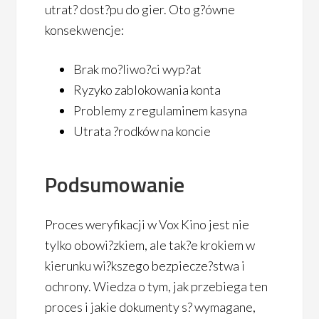
utrat? dost?pu do gier. Oto g?ówne
konsekwencje:
Brak mo?liwo?ci wyp?at
Ryzyko zablokowania konta
Problemy z regulaminem kasyna
Utrata ?rodków na koncie
Podsumowanie
Proces weryfikacji w Vox Kino jest nie
tylko obowi?zkiem, ale tak?e krokiem w
kierunku wi?kszego bezpiecze?stwa i
ochrony. Wiedza o tym, jak przebiega ten
proces i jakie dokumenty s? wymagane,