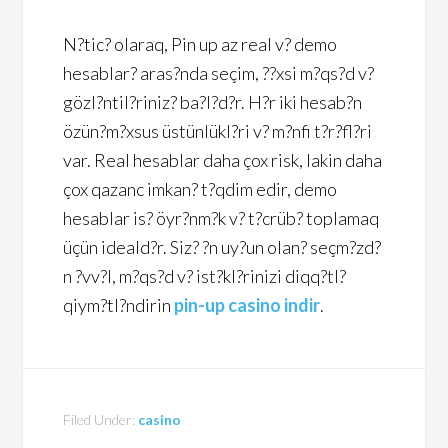
N?tic? olaraq, Pin up az real v? demo
hesablar? aras?nda seçim, ??xsi m?qs?d v?
gözl?ntil?riniz? ba?l?d?r. H?r iki hesab?n
özün?m?xsus üstünlükl?ri v? m?nfi t?r?fl?ri
var. Real hesablar daha çox risk, lakin daha
çox qazanc imkan? t?qdim edir, demo
hesablar is? öyr?nm?k v? t?crüb? toplamaq
üçün ideald?r. Siz? ?n uy?un olan? seçm?zd?
n ?vv?l, m?qs?d v? ist?kl?rinizi diqq?tl?
qiym?tl?ndirin
pin-up casino indir
.
Filed Under:
casino