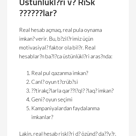
Üstünlükl?ri v? RiSk
??????lar?
Real hesab açmaq, real pula oynama
imkan? verir. Bu, b?zil?rimiz üçün
motivasiyal? faktor ola bil?r. Real
hesablar?n ba?l?ca üstünlükl?ri aras?nda:
Real pul qazanma imkan?
Canl? oyun t?crüb?si
??tirakç?larla qar??l?ql? ?laq? imkan?
Geni? oyun seçimi
Kampaniyalardan faydalanma
imkanlar?
Lakin, real hesab riskl?ri d? özünd? da??y?r.