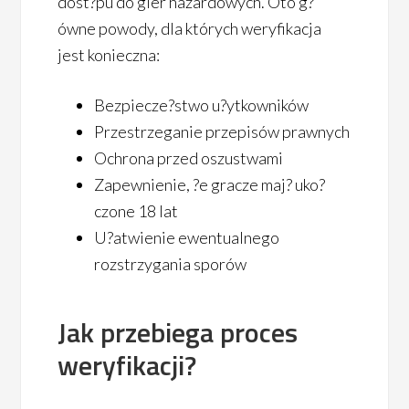
dost?pu do gier hazardowych. Oto g?
ówne powody, dla których weryfikacja
jest konieczna:
Bezpiecze?stwo u?ytkowników
Przestrzeganie przepisów prawnych
Ochrona przed oszustwami
Zapewnienie, ?e gracze maj? uko?
czone 18 lat
U?atwienie ewentualnego
rozstrzygania sporów
Jak przebiega proces
weryfikacji?