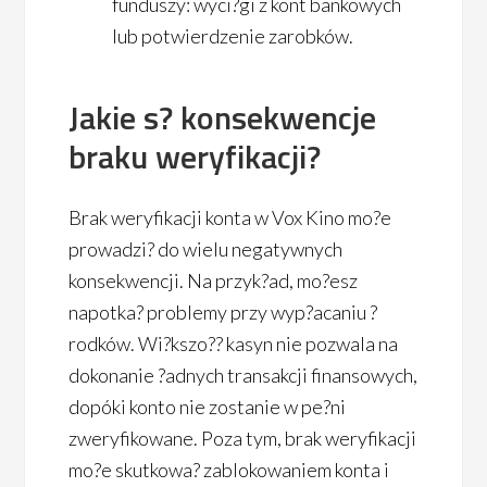
funduszy: wyci?gi z kont bankowych
lub potwierdzenie zarobków.
Jakie s? konsekwencje
braku weryfikacji?
Brak weryfikacji konta w Vox Kino mo?e
prowadzi? do wielu negatywnych
konsekwencji. Na przyk?ad, mo?esz
napotka? problemy przy wyp?acaniu ?
rodków. Wi?kszo?? kasyn nie pozwala na
dokonanie ?adnych transakcji finansowych,
dopóki konto nie zostanie w pe?ni
zweryfikowane. Poza tym, brak weryfikacji
mo?e skutkowa? zablokowaniem konta i