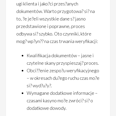
ugi klienta i jako?ci przes?anych
dokumentów. Warto przygotowa? si? na
to, ?e je?eli wszystkie dane s? jasno
przedstawione i poprawne, proces
odbywa si? szybko. Oto czynniki, które
mog? wp?yn?? na czas trwania weryfikacji:
Kwalifikacja dokumentów – jasne i
czytelne skany przyspieszaj? proces.
Obci??enie zespo?u weryfikacyjnego
– w okresach du?ego ruchu czas mo?e
si? wyd?u?y?.
Wymagane dodatkowe informacje –
czasami kasyno mo?e zwróci? si? o
dodatkowe dowody.