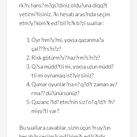
rk?n, hans? m?qs?diniz oldu?una diqq?t
yetirm?lisiniz. ?ki hesab aras?nda seçim
etm?y? köm?k ed? bil?c?k b?zi suallar:
Öyr?nm?y?mi, yoxsa qazanma?a
çal???rs?n?z?
Risk götürm?y? haz?rm?s?n?z?
Q?sa müdd?tli mi, yoxsa uzun müdd?
tli mi oynamaq ist?yirsiniz?
Qumar oyunlar?na n? q?d?r zaman ay?
rma?? dü?ünürsünüz?
Qazanc ?ld? etm?nin siz? n? q?d?r ?h?
miyy?ti var?
Bu suallara cavablar, sizin üçün ?n uy?un
hesab?n seçilm?sind? köm?k ed?c?kdir.