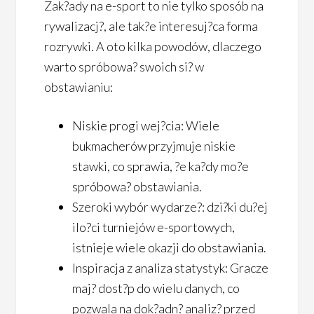
Zak?ady na e-sport to nie tylko sposób na
rywalizacj?, ale tak?e interesuj?ca forma
rozrywki. A oto kilka powodów, dlaczego
warto spróbowa? swoich si? w
obstawianiu:
Niskie progi wej?cia: Wiele
bukmacherów przyjmuje niskie
stawki, co sprawia, ?e ka?dy mo?e
spróbowa? obstawiania.
Szeroki wybór wydarze?: dzi?ki du?ej
ilo?ci turniejów e-sportowych,
istnieje wiele okazji do obstawiania.
Inspiracja z analiza statystyk: Gracze
maj? dost?p do wielu danych, co
pozwala na dok?adn? analiz? przed