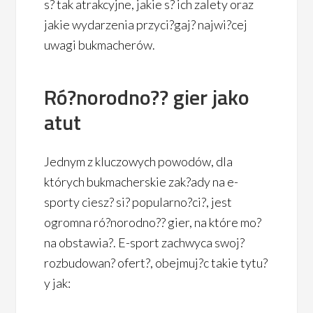
s? tak atrakcyjne, jakie s? ich zalety oraz
jakie wydarzenia przyci?gaj? najwi?cej
uwagi bukmacherów.
Ró?norodno?? gier jako
atut
Jednym z kluczowych powodów, dla
których bukmacherskie zak?ady na e-
sporty ciesz? si? popularno?ci?, jest
ogromna ró?norodno?? gier, na które mo?
na obstawia?. E-sport zachwyca swoj?
rozbudowan? ofert?, obejmuj?c takie tytu?
y jak: