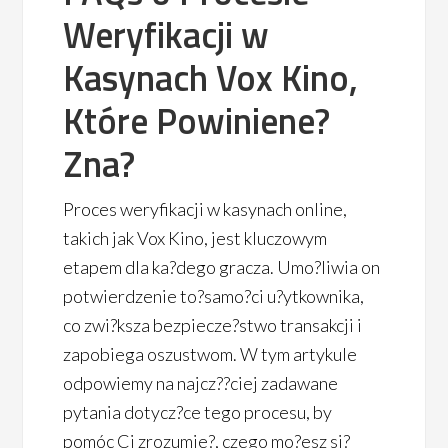
Weryfikacji w
Kasynach Vox Kino,
Które Powiniene?
Zna?
Proces weryfikacji w kasynach online,
takich jak Vox Kino, jest kluczowym
etapem dla ka?dego gracza. Umo?liwia on
potwierdzenie to?samo?ci u?ytkownika,
co zwi?ksza bezpiecze?stwo transakcji i
zapobiega oszustwom. W tym artykule
odpowiemy na najcz??ciej zadawane
pytania dotycz?ce tego procesu, by
pomóc Ci zrozumie?, czego mo?esz si?