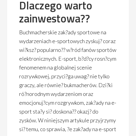
Dlaczego warto
zainwestowa??
Buchmacherskie zak?ady sportowe na
wydarzeniach e-sportowych zyskuj? coraz
wi?ksz? popularno?? w?ród fanów sportów
elektronicznych. E-sport, b?d?cy rosn?cym
fenomenem na globalnej scenie
rozrywkowej, przyci?ga uwag? nie tylko
graczy, ale równie? bukmacherów. Dzi?ki
ró?norodnym wydarzeniom oraz
emocjonuj?cym rozgrywkom, zak?ady na e-
sport sta?y si? doskona?? okazj? do
zysków. W niniejszym artykule przyjrzymy
si? temu, co sprawia, ?e zak?ady na e-sport