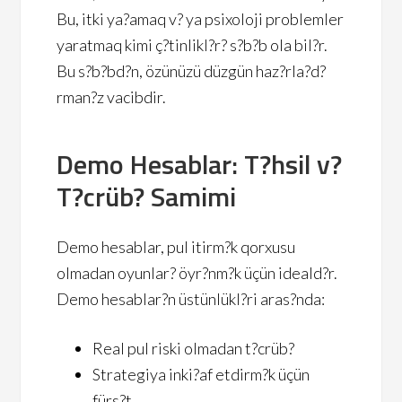
Bu, itki ya?amaq v? ya psixoloji problemler
yaratmaq kimi ç?tinlikl?r? s?b?b ola bil?r.
Bu s?b?bd?n, özünüzü düzgün haz?rla?d?
rman?z vacibdir.
Demo Hesablar: T?hsil v?
T?crüb? Samimi
Demo hesablar, pul itirm?k qorxusu
olmadan oyunlar? öyr?nm?k üçün ideald?r.
Demo hesablar?n üstünlükl?ri aras?nda:
Real pul riski olmadan t?crüb?
Strategiya inki?af etdirm?k üçün
fürs?t