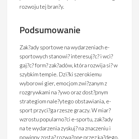
rozwoju tej bran?y.
Podsumowanie
Zak?ady sportowe na wydarzeniach e-
sportowych stanowi? interesuj?c? i wci?
gaj?c? form? zak?adów, która rozwija si? w
szybkim tempie. Dzi?ki szerokiemu
wyborowi gier, emocjom zwi?zanym z
rozgrywkami na ?ywo oraz dost?pnym
strategiom nale?ytego obstawiania, e-
sport przyci?ga rzesze graczy. W miar?
wzrostu popularno?ci e-sportu, zak?ady
na te wydarzenia zyskuj? na znaczeniu i
powinny zosta? rozwa?one przez ka?dego,