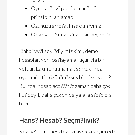
Oyunlar?n v? platforman?n i?
prinsipini anlamaq
Özünüzü s?rb?st hiss etm?yiniz
Öz v?saitl?rinizi s?naqdan keçirm?k
Daha ?vv?l söyl?diyimiz kimi, demo
hesablar, yeni ba?layanlar üçün ?la bir
yoldur. Lakin unutmamal?s?n?z ki, real
oyun mühitin özün?m?xsus bir hissi vard?r.
Bu, real hesab açd???n?z zaman daha çox
hu? deyil, daha çox emosiyalara s?b?b ola
bil?r.
Hans? Hesab? Seçm?liyik?
Real v? demo hesablar aras?nda seçim ed?