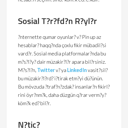
Sosial T?r?fd?n R?yl?r
?nternette qumar oyunlar? v? Pin up az
hesablar? haqq?nda çoxlu fikir mübadil?si
vard?r. Sosial media platformalar?nda bu
m?s?l?y? dair müzakir?l?r apara bil?rsiniz.
M?s?l?n,
Twitter
v? ya
LinkedIn
vasit?sil?
bu müzakir?l?rd? i?tirak etm?yi dü?ünün.
Bu mövzuda ?traf?n?zdak? insanlar?n fikirl?
rini öyr?nm?k, daha düzgün q?rar verm?y?
köm?k ed? bil?r.
N?tic?