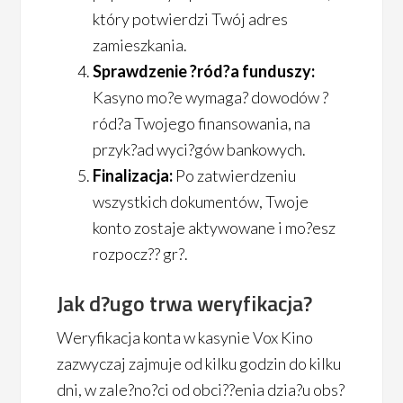
który potwierdzi Twój adres
zamieszkania.
Sprawdzenie ?ród?a funduszy:
Kasyno mo?e wymaga? dowodów ?
ród?a Twojego finansowania, na
przyk?ad wyci?gów bankowych.
Finalizacja:
Po zatwierdzeniu
wszystkich dokumentów, Twoje
konto zostaje aktywowane i mo?esz
rozpocz?? gr?.
Jak d?ugo trwa weryfikacja?
Weryfikacja konta w kasynie Vox Kino
zazwyczaj zajmuje od kilku godzin do kilku
dni, w zale?no?ci od obci??enia dzia?u obs?