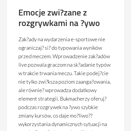
Emocje zwi?zane z
rozgrywkami na ?ywo
Zak?ady na wydarzenia e-sportowe nie
ograniczaj? si? do typowania wyników
przed meczem. Wprowadzenie zak?adów
live pozwala graczom na sk?adanie typów
w trakcie trwania meczu. Takie podej?cie
nie tylko zwi?ksza poziom zaanga?owania,
ale równie? wprowadza dodatkowy
element strategii. Bukmacherzy oferuj?
podczas rozgrywek na ?ywo szybkie
zmiany kursów, co daje mo?liwo??
wykorzystania dynamicznych sytuacji na