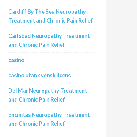
Cardiff By The Sea Neuropathy
Treatment and Chronic Pain Relief
Carlsbad Neuropathy Treatment
and Chronic Pain Relief
casino
casino utan svensk licens
Del Mar Neuropathy Treatment
and Chronic Pain Relief
Encinitas Neuropathy Treatment
and Chronic Pain Relief