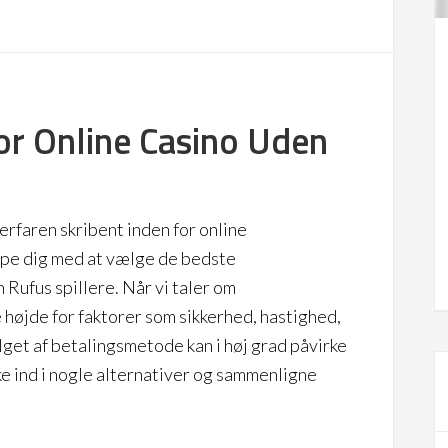
or Online Casino Uden
erfaren skribent inden for online
ælpe dig med at vælge de bedste
Rufus spillere. Når vi taler om
 højde for faktorer som sikkerhed, hastighed,
get af betalingsmetode kan i høj grad påvirke
ke ind i nogle alternativer og sammenligne