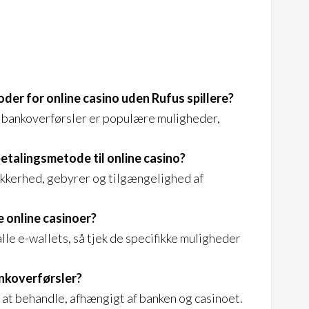
er for online casino uden Rufus spillere?
g bankoverførsler er populære muligheder,
etalingsmetode til online casino?
ikkerhed, gebyrer og tilgængelighed af
e online casinoer?
alle e-wallets, så tjek de specifikke muligheder
nkoverførsler?
 at behandle, afhængigt af banken og casinoet.