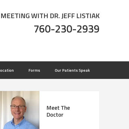
 MEETING WITH DR. JEFF LISTIAK
760-230-2939
ocation
Forms
Our Patients Speak
Meet The
Doctor