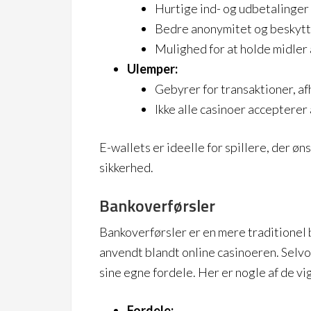
Hurtige ind- og udbetalinger
Bedre anonymitet og beskytte
Mulighed for at holde midler 
Ulemper:
Gebyrer for transaktioner, a
Ikke alle casinoer accepterer 
E-wallets er ideelle for spillere, der ø
sikkerhed.
Bankoverførsler
Bankoverførsler er en mere traditionel
anvendt blandt online casinoeren. Selv
sine egne fordele. Her er nogle af de vi
Fordele: