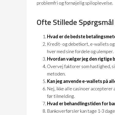
problemfri og fornøjelig spiloplevelse.
Ofte Stillede Spørgsmål
Hvad er de bedste betalingsmetod
Kredit- og debetkort, e-wallets o
hver med sine fordele og ulemper.
Hvordan vælger jeg den rigtige b
Overvej faktorer som hastighed, s
metoden.
Kan jeg anvende e-wallets på all
Nej, ikke alle casinoer accepterer 
før tilmelding.
Hvad er behandlingstiden for ba
Bankoverførsler kan tage 1-3 dage