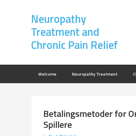
Neuropathy
Treatment and
Chronic Pain Relief
Welcome
Neuropathy Treatment
C
Betalingsmetoder for O
Spillere