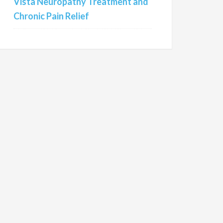
Vista Neuropathy Treatment and
Chronic Pain Relief