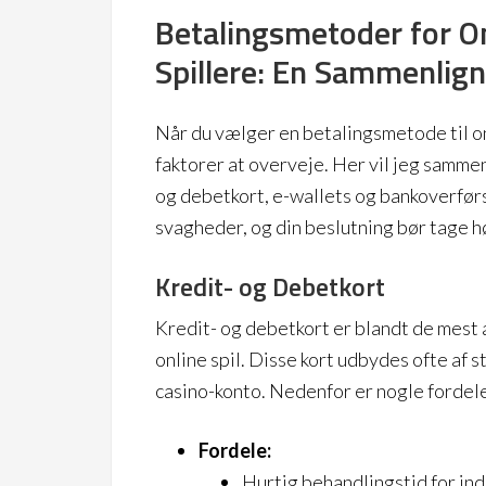
Betalingsmetoder for O
Spillere: En Sammenlign
Når du vælger en betalingsmetode til on
faktorer at overveje. Her vil jeg samm
og debetkort, e-wallets og bankoverførs
svagheder, og din beslutning bør tage h
Kredit- og Debetkort
Kredit- og debetkort er blandt de mest
online spil. Disse kort udbydes ofte af s
casino-konto. Nedenfor er nogle forde
Fordele:
Hurtig behandlingstid for in