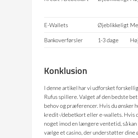
E-Wallets
Øjeblikkeligt
Me
Bankoverførsler
1-3 dage
Hø
Konklusion
I denne artikel har vi udforsket forskel
Rufus spillere. Valget af den bedste be
behov og præferencer. Hvis du ønsker h
kredit-/debetkort eller e-wallets. Hvis 
noget imod en længere ventetid, så kan 
vælge et casino, der understøtter dine 