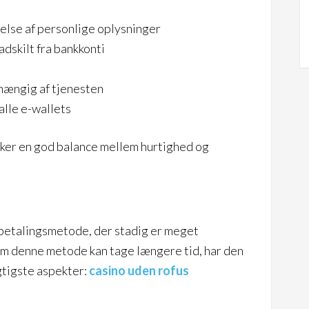
lse af personlige oplysninger
adskilt fra bankkonti
fhængig af tjenesten
alle e-wallets
nsker en god balance mellem hurtighed og
 betalingsmetode, der stadig er meget
om denne metode kan tage længere tid, har den
gtigste aspekter:
casino uden rofus