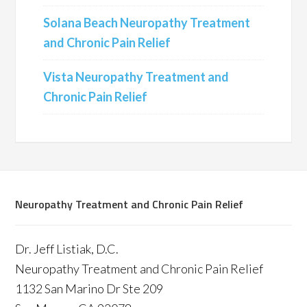
Solana Beach Neuropathy Treatment
and Chronic Pain Relief
Vista Neuropathy Treatment and
Chronic Pain Relief
Neuropathy Treatment and Chronic Pain Relief
Dr. Jeff Listiak, D.C.
Neuropathy Treatment and Chronic Pain Relief
1132 San Marino Dr Ste 209