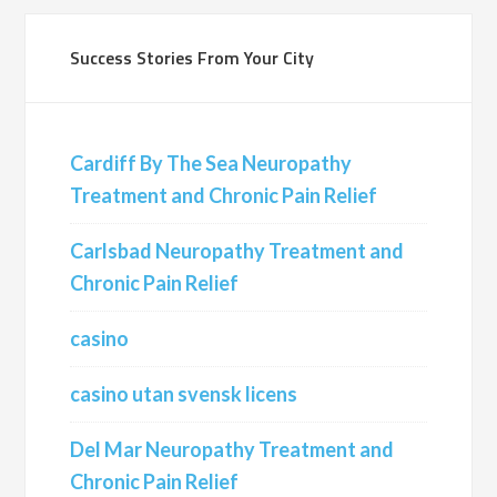
Success Stories From Your City
Cardiff By The Sea Neuropathy
Treatment and Chronic Pain Relief
Carlsbad Neuropathy Treatment and
Chronic Pain Relief
casino
casino utan svensk licens
Del Mar Neuropathy Treatment and
Chronic Pain Relief