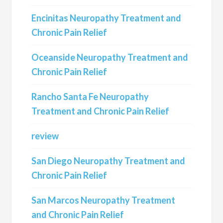
Encinitas Neuropathy Treatment and
Chronic Pain Relief
Oceanside Neuropathy Treatment and
Chronic Pain Relief
Rancho Santa Fe Neuropathy
Treatment and Chronic Pain Relief
review
San Diego Neuropathy Treatment and
Chronic Pain Relief
San Marcos Neuropathy Treatment
and Chronic Pain Relief