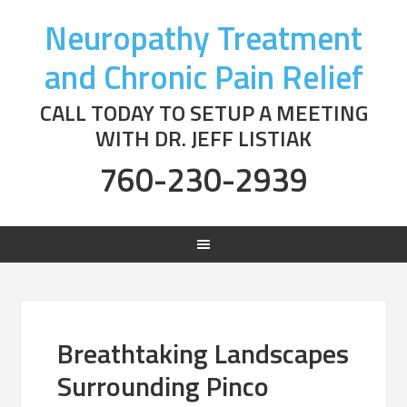
Neuropathy Treatment
and Chronic Pain Relief
CALL TODAY TO SETUP A MEETING
WITH DR. JEFF LISTIAK
760-230-2939
Breathtaking Landscapes
Surrounding Pinco