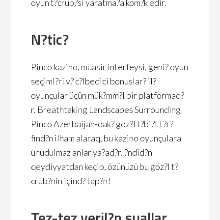
oyun t?crüb?si yaratma?a köm?k edir.
N?tic?
Pinco kazino, müasir interfeysi, geni? oyun
seçiml?ri v? c?lbedici bonuslar? il?
oyunçular üçün mük?mm?l bir platformad?
r. Breathtaking Landscapes Surrounding
Pinco Azerbaijan-dak? göz?l t?bi?t t?r?
find?n ilham alaraq, bu kazino oyunçulara
unudulmaz anlar ya?ad?r. ?ndid?n
qeydiyyatdan keçib, özünüzü bu göz?l t?
crüb?nin içind? tap?n!
Tez-tez veril?n suallar