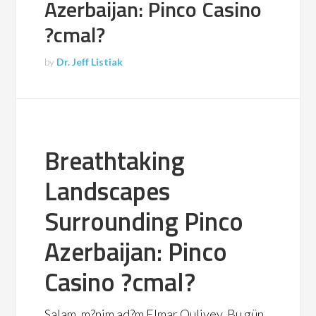
Azerbaijan: Pinco Casino
?cmal?
by
Dr. Jeff Listiak
Breathtaking
Landscapes
Surrounding Pinco
Azerbaijan: Pinco
Casino ?cmal?
Salam, m?nim ad?m Elmar Quliyev. Bu gün