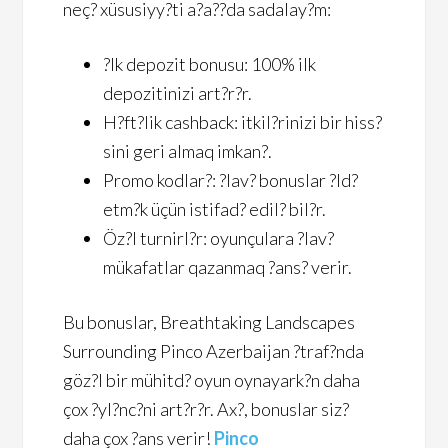
neç? xüsusiyy?ti a?a??da sadalay?m:
?lk depozit bonusu: 100% ilk
depozitinizi art?r?r.
H?ft?lik cashback: itkil?rinizi bir hiss?
sini geri almaq imkan?.
Promo kodlar?: ?lav? bonuslar ?ld?
etm?k üçün istifad? edil? bil?r.
Öz?l turnirl?r: oyunçulara ?lav?
mükafatlar qazanmaq ?ans? verir.
Bu bonuslar, Breathtaking Landscapes
Surrounding Pinco Azerbaijan ?traf?nda
göz?l bir mühitd? oyun oynayark?n daha
çox ?yl?nc?ni art?r?r. Ax?, bonuslar siz?
daha çox ?ans verir!
Pinco