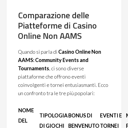
Comparazione delle
Piatteforme di Casino
Online Non AAMS
Quando si parla di
Casino Online Non
AAMS: Community Events and
Tournaments
, ci sono diverse
piattaforme che offrono eventi
coinvolgenti e tornei entusiasmanti. Ecco
un confronto tra le tre più popolari:
NOME
TIPOLOGIA
BONUS DI
EVENTI E
DEL
DI GIOCHI
BENVENUTO
TORNEI