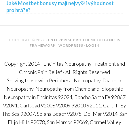
Jaké Mostbet bonusy mají nejvyšší výhodnost
pro hrá?e?
COPYRIGHT © 2026 ·
ENTERPRISE PRO THEME
ON
GENESIS
FRAMEWORK
·
WORDPRESS
·
LOG IN
Copyright 2014 - Encinitas Neuropathy Treatment and
Chronic Pain Relief - All Rights Reserved
Serving those with Peripheral Neuropathy, Diabetic
Neuropathy, Neuropathy from Chemo and Idiopathic
Neuropathy in Encinitas 92024, Rancho Santa Fe 92067
92091, Carlsbad 92008 92009 92010 92011, Cardiff By
The Sea 92007, Solana Beach 92075, Del Mar 92014, San
Elijo Hills 92078, San Marcos 92069, Carmel Valley