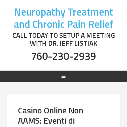
Neuropathy Treatment
and Chronic Pain Relief
CALL TODAY TO SETUP A MEETING
WITH DR. JEFF LISTIAK
760-230-2939
Casino Online Non
AAMS: Eventi di