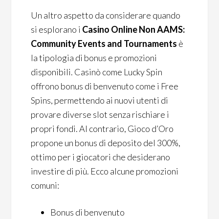
Un altro aspetto da considerare quando
si esplorano i
Casino Online Non AAMS:
Community Events and Tournaments
è
la tipologia di bonus e promozioni
disponibili. Casinò come Lucky Spin
offrono bonus di benvenuto come i Free
Spins, permettendo ai nuovi utenti di
provare diverse slot senza rischiare i
propri fondi. Al contrario, Gioco d’Oro
propone un bonus di deposito del 300%,
ottimo per i giocatori che desiderano
investire di più. Ecco alcune promozioni
comuni:
Bonus di benvenuto