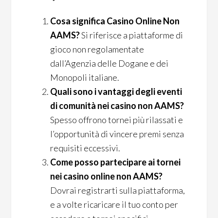
Cosa significa Casino Online Non
AAMS?
Si riferisce a piattaforme di
gioco non regolamentate
dall’Agenzia delle Dogane e dei
Monopoli italiane.
Quali sono i vantaggi degli eventi
di comunità nei casino non AAMS?
Spesso offrono tornei più rilassati e
l’opportunità di vincere premi senza
requisiti eccessivi.
Come posso partecipare ai tornei
nei casino online non AAMS?
Dovrai registrarti sulla piattaforma,
e a volte ricaricare il tuo conto per