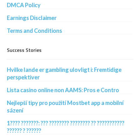
DMCA Policy
Earnings Disclaimer
Terms and Conditions
Success Stories
Hvilke lande er gambling ulovligt i: Fremtidige
perspektiver
Lista casino online non AAMS: Pros e Contro
Nejlepší tipy pro použití Mostbet app a mobilní
sázení
1???? ???????: ??? ???????? ???????? ?? ???????????
?????? ? ??????