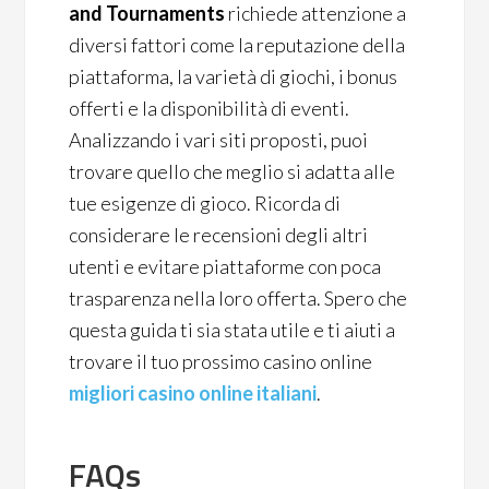
and Tournaments
richiede attenzione a
diversi fattori come la reputazione della
piattaforma, la varietà di giochi, i bonus
offerti e la disponibilità di eventi.
Analizzando i vari siti proposti, puoi
trovare quello che meglio si adatta alle
tue esigenze di gioco. Ricorda di
considerare le recensioni degli altri
utenti e evitare piattaforme con poca
trasparenza nella loro offerta. Spero che
questa guida ti sia stata utile e ti aiuti a
trovare il tuo prossimo casino online
migliori casino online italiani
.
FAQs