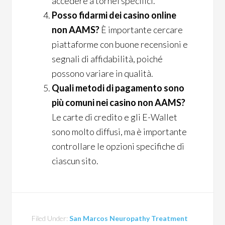
accedere a tornei specifici.
Posso fidarmi dei casino online
non AAMS?
È importante cercare
piattaforme con buone recensioni e
segnali di affidabilità, poiché
possono variare in qualità.
Quali metodi di pagamento sono
più comuni nei casino non AAMS?
Le carte di credito e gli E-Wallet
sono molto diffusi, ma è importante
controllare le opzioni specifiche di
ciascun sito.
Filed Under:
San Marcos Neuropathy Treatment