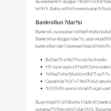
Bu elementl?r düzgün ??kild? n?z?rd? tut
bil?rl?r. Bahis ed?rk?n emosiyalar?n?za 
Bankrollun ?dar?si
Bankroll, oyunçunun istifad? etdiyi bütün
Bankrollun düzgün idar?si, uzun müdd?tli
bankrollun idar? olunmas?nda izl?nilm?li o
Ba?lan??c m?bl??ini mü?yy?n edin.
H?r oyun üçün s?rf ed?c?yiniz maks
?stifad? etm?diyiniz m?bl??i ay?r?n.
Qazanclar?n?z? v? itkil?rinizi qeyd 
?ti?il?rd?n sonra istirah?t üçün vaxt
Bu prinsipl?ri izl?diyiniz t?qdird?, bank
oynama?? t?min etmi? olars?n?z. Bununla y