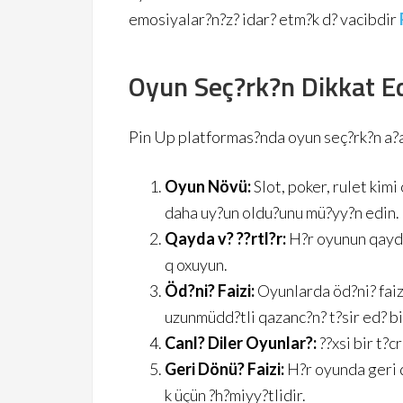
emosiyalar?n?z? idar? etm?k d? vacibdir
Oyun Seç?rk?n Dikkat Ed
Pin Up platformas?nda oyun seç?rk?n a?a
Oyun Növü:
Slot, poker, rulet kimi
daha uy?un oldu?unu mü?yy?n edin.
Qayda v? ??rtl?r:
H?r oyunun qayda
q oxuyun.
Öd?ni? Faizi:
Oyunlarda öd?ni? faiz
uzunmüdd?tli qazanc?n? t?sir ed? bil
Canl? Diler Oyunlar?:
??xsi bir t?c
Geri Dönü? Faizi:
H?r oyunda geri d
k üçün ?h?miyy?tlidir.