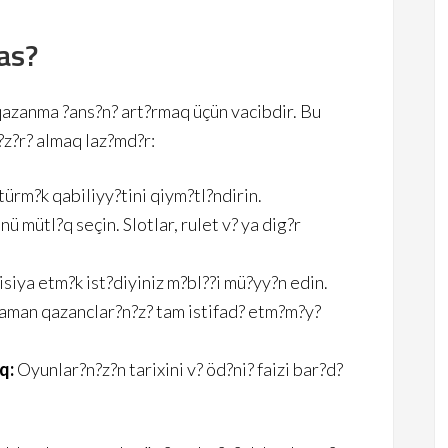
as?
qazanma ?ans?n? art?rmaq üçün vacibdir. Bu
?z?r? almaq laz?md?r:
ürm?k qabiliyy?tini qiym?tl?ndirin.
ü mütl?q seçin. Slotlar, rulet v? ya dig?r
siya etm?k ist?diyiniz m?bl??i mü?yy?n edin.
aman qazanclar?n?z? tam istifad? etm?m?y?
q:
Oyunlar?n?z?n tarixini v? öd?ni? faizi bar?d?