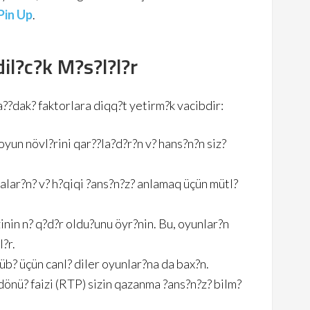
Pin Up
.
il?c?k M?s?l?l?r
??dak? faktorlara diqq?t yetirm?k vacibdir:
 oyun növl?rini qar??la?d?r?n v? hans?n?n siz?
lar?n? v? h?qiqi ?ans?n?z? anlamaq üçün mütl?
inin n? q?d?r oldu?unu öyr?nin. Bu, oyunlar?n
?r.
rüb? üçün canl? diler oyunlar?na da bax?n.
önü? faizi (RTP) sizin qazanma ?ans?n?z? bilm?