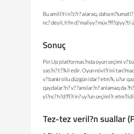
Bu amill?ri n?z?r? alaraq, daha m?lumatl? 
nc? deyil, h?m d? maliyy? müv?ff?qiyy?ti 
Sonuç
Pin Up platformas?nda oyun seçimi v? bank
sas?n? t??kil edir. Oyun növl?rini tan?ma
v? bankrollu düzgün idar? etm?k, u?ur qa
qaydalar?n? v? ?anslar?n? anlamaq da ?h?m
yl?nc? h?d?fl?rin? uy?un seçiml?r etm?lidi
Tez-tez veril?n suallar (