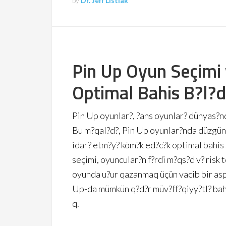
by
Dr. Jeff Listiak
Pin Up Oyun Seçimi 
Optimal Bahis B?l?d
Pin Up oyunlar?, ?ans oyunlar? dünyas?nd
Bu m?qal?d?, Pin Up oyunlar?nda düzgün 
idar? etm?y? köm?k ed?c?k optimal bahis
seçimi, oyuncular?n f?rdi m?qs?d v? risk t
oyunda u?ur qazanmaq üçün vacib bir aspek
Up-da mümkün q?d?r müv?ff?qiyy?tl? bahi
q.