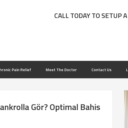
CALL TODAY TO SETUP A
hronic Pain Relief
Meet The Doctor
Contact Us
L
ankrolla Gör? Optimal Bahis