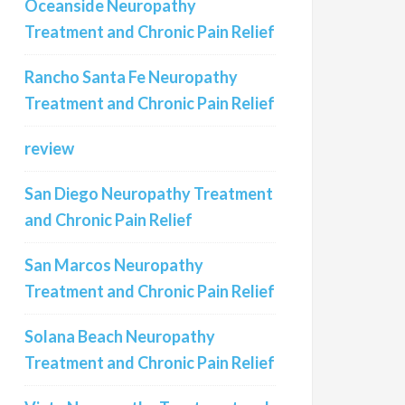
Oceanside Neuropathy
Treatment and Chronic Pain Relief
Rancho Santa Fe Neuropathy
Treatment and Chronic Pain Relief
review
San Diego Neuropathy Treatment
and Chronic Pain Relief
San Marcos Neuropathy
Treatment and Chronic Pain Relief
Solana Beach Neuropathy
Treatment and Chronic Pain Relief