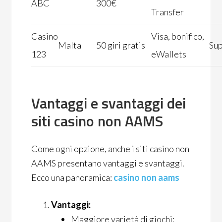
ABC
300€
Transfer
Casino
Visa, bonifico,
Malta
50 giri gratis
Su
123
eWallets
Vantaggi e svantaggi dei
siti casino non AAMS
Come ogni opzione, anche i siti casino non
AAMS presentano vantaggi e svantaggi.
Ecco una panoramica:
casino non aams
Vantaggi:
Maggiore varietà di giochi;