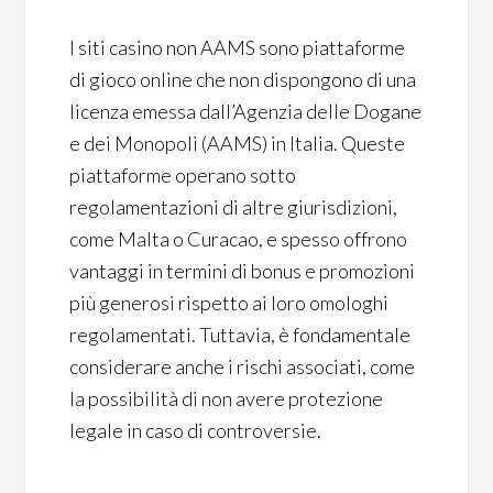
I siti casino non AAMS sono piattaforme
di gioco online che non dispongono di una
licenza emessa dall’Agenzia delle Dogane
e dei Monopoli (AAMS) in Italia. Queste
piattaforme operano sotto
regolamentazioni di altre giurisdizioni,
come Malta o Curacao, e spesso offrono
vantaggi in termini di bonus e promozioni
più generosi rispetto ai loro omologhi
regolamentati. Tuttavia, è fondamentale
considerare anche i rischi associati, come
la possibilità di non avere protezione
legale in caso di controversie.