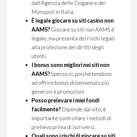
dall’Agenzia delle Dogane e dei
Monopoli in Italia.
È legale giocare su siti casino non
AAMS?
Giocare su siti non AAMS è
legale, ma presenta dei rischi legati
alla protezione dei diritti degli
utenti.
I bonus sono migliori nei siti non
AAMS?
Spesso sì, poiché tendono
ad offrire bonus di benvenuto più
generosi e promozioni.
Posso prelevare i miei fondi
facilmente?
Dipende dal sito; è
importante controllare i metodi di
prelievo prima di iscriversi.
Quali sono i rischi di giocare su siti