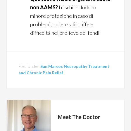
non AAMS?
I rischi includono
minore protezione in caso di
problemi, potenziali truffe e
difficoltà nel prelievo dei fondi.
Filed Under:
San Marcos Neuropathy Treatment
and Chronic Pain Relief
Meet The Doctor