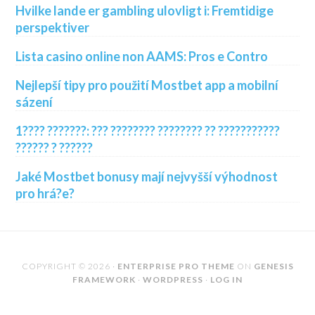
Hvilke lande er gambling ulovligt i: Fremtidige
perspektiver
Lista casino online non AAMS: Pros e Contro
Nejlepší tipy pro použití Mostbet app a mobilní
sázení
1???? ???????: ??? ???????? ???????? ?? ???????????
?????? ? ??????
Jaké Mostbet bonusy mají nejvyšší výhodnost
pro hrá?e?
COPYRIGHT © 2026 ·
ENTERPRISE PRO THEME
ON
GENESIS
FRAMEWORK
·
WORDPRESS
·
LOG IN