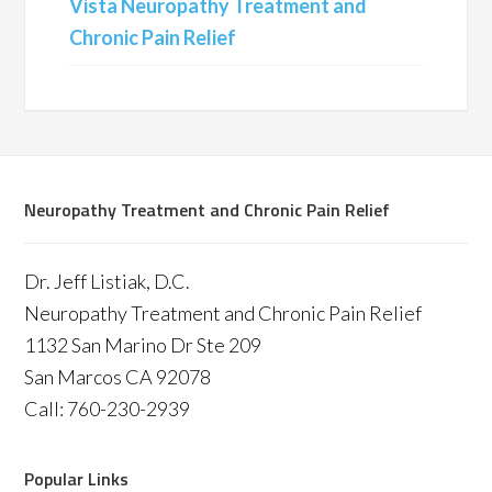
Vista Neuropathy Treatment and
Chronic Pain Relief
Neuropathy Treatment and Chronic Pain Relief
Dr. Jeff Listiak, D.C.
Neuropathy Treatment and Chronic Pain Relief
1132 San Marino Dr Ste 209
San Marcos CA 92078
Call: 760-230-2939
Popular Links