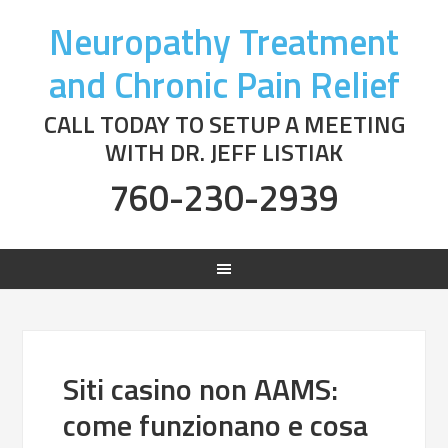
Neuropathy Treatment
and Chronic Pain Relief
CALL TODAY TO SETUP A MEETING
WITH DR. JEFF LISTIAK
760-230-2939
Siti casino non AAMS:
come funzionano e cosa