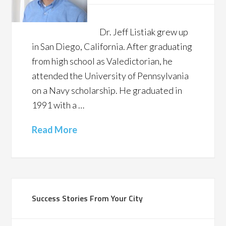
Dr. Jeff Listiak grew up
in San Diego, California. After graduating
from high school as Valedictorian, he
attended the University of Pennsylvania
on a Navy scholarship. He graduated in
1991 with a …
Read More
Success Stories From Your City