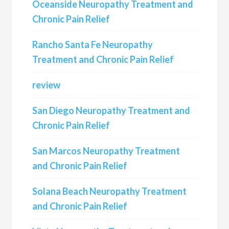
Oceanside Neuropathy Treatment and
Chronic Pain Relief
Rancho Santa Fe Neuropathy
Treatment and Chronic Pain Relief
review
San Diego Neuropathy Treatment and
Chronic Pain Relief
San Marcos Neuropathy Treatment
and Chronic Pain Relief
Solana Beach Neuropathy Treatment
and Chronic Pain Relief