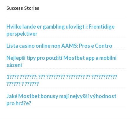
Success Stories
Hvilke lande er gambling ulovligt i: Fremtidige
perspektiver
Lista casino online non AAMS: Pros e Contro
Nejlepší tipy pro použití Mostbet app a mobilní
sázení
1???? ???????: ??? ???????? ???????? ?? ???????????
?????? ? ??????
Jaké Mostbet bonusy mají nejvyšší výhodnost
pro hrá?e?