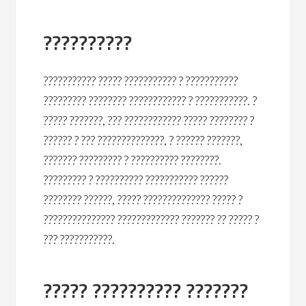
??????????
??????????? ????? ??????????? ? ???????????
????????? ???????? ???????????? ? ???????????. ?
????? ???????, ??? ???????????? ????? ???????? ?
?????? ? ??? ??????????????, ? ?????? ???????,
??????? ????????? ? ?????????? ????????.
????????? ? ?????????? ??????????? ??????
???????? ??????, ????? ?????????????? ????? ?
??????????????? ????????????? ??????? ?? ????? ?
??? ???????????.
????? ?????????? ???????