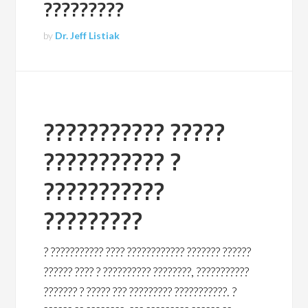
?????????
by
Dr. Jeff Listiak
??????????? ?????
??????????? ?
???????????
?????????
? ??????????? ???? ???????????? ??????? ??????
?????? ???? ? ?????????? ????????, ???????????
??????? ? ????? ??? ????????? ???????????. ?