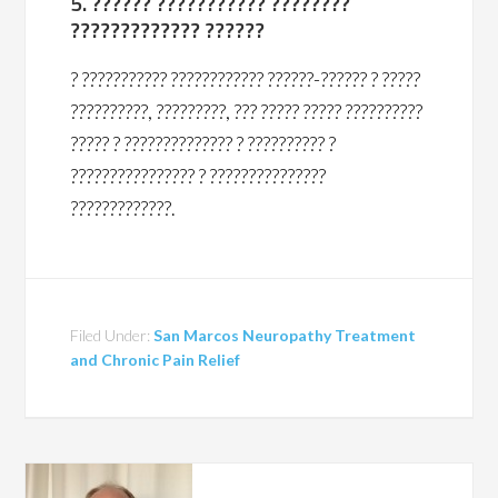
5. ?????? ??????????? ????????
????????????? ??????
? ??????????? ???????????? ??????-?????? ? ?????
??????????, ?????????, ??? ????? ????? ??????????
????? ? ?????????????? ? ?????????? ?
???????????????? ? ???????????????
?????????????.
Filed Under:
San Marcos Neuropathy Treatment
and Chronic Pain Relief