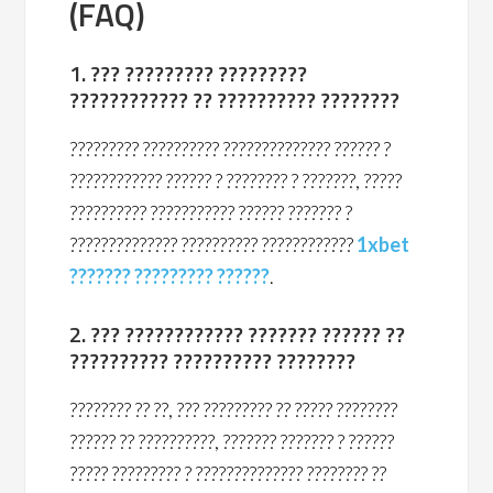
(FAQ)
1. ??? ????????? ?????????
???????????? ?? ?????????? ????????
????????? ?????????? ?????????????? ?????? ?
???????????? ?????? ? ???????? ? ???????, ?????
?????????? ??????????? ?????? ??????? ?
?????????????? ?????????? ????????????
1xbet
??????? ????????? ??????
.
2. ??? ???????????? ??????? ?????? ??
?????????? ?????????? ????????
???????? ?? ??, ??? ????????? ?? ????? ????????
?????? ?? ??????????, ??????? ??????? ? ??????
????? ????????? ? ?????????????? ???????? ??