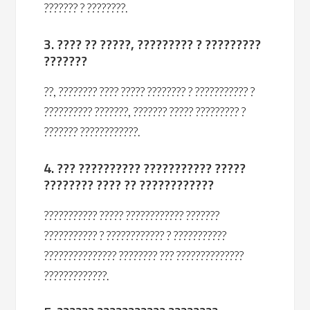
??????? ? ????????.
3. ???? ?? ?????, ????????? ? ?????????
???????
??, ???????? ???? ????? ???????? ? ??????????? ?
?????????? ???????, ??????? ????? ????????? ?
??????? ????????????.
4. ??? ?????????? ??????????? ?????
???????? ???? ?? ????????????
??????????? ????? ???????????? ???????
??????????? ? ???????????? ? ???????????
??????????????? ???????? ??? ??????????????
?????????????.