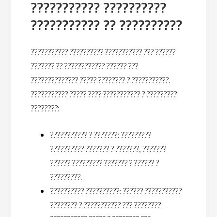
??????????? ??????????
??????????? ?? ??????????
??????????? ?????????? ??????????? ??? ??????
??????? ?? ???????????? ?????? ???
?????????????? ????? ???????? ? ???????????.
??????????? ????? ???? ??????????? ? ?????????
????????:
??????????? ? ???????: ?????????
?????????? ??????? ? ???????, ???????
?????? ????????? ??????? ? ?????? ?
?????????.
?????????? ??????????: ?????? ???????????
???????? ? ??????????? ??? ????????