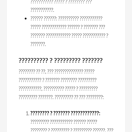
??????????? ????? ? ???????? ???
???????????.
?????? ??????: ?????????? ???????????
????? ???????????? ?????? ? ??????? ???
??????? ???????????? ????? ??????????? ?
???????.
?????????? ? ????????? ???????
???????? ?? ??, ??? ?????????????? ?????
??????????? ? ??????? ???????? ?????????
???????????, ?????????? ????? ? ?????????
????????? ???????. ????????? ?? ??? ????????:
???????? ? ??????? ????????????:
????????? ??????????? ?????? ?????
???????? ? ????????? ? ????????? ??????, ???