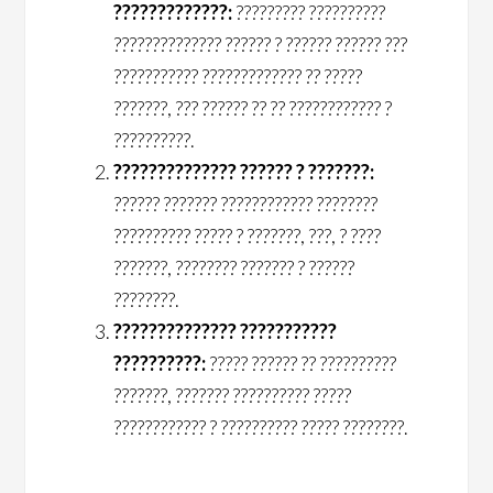
?????????????:
????????? ??????????
?????????????? ?????? ? ?????? ?????? ???
??????????? ????????????? ?? ?????
???????, ??? ?????? ?? ?? ???????????? ?
??????????.
?????????????? ?????? ? ???????:
?????? ??????? ???????????? ????????
?????????? ????? ? ???????, ???, ? ????
???????, ???????? ??????? ? ??????
????????.
?????????????? ???????????
??????????:
????? ?????? ?? ??????????
???????, ??????? ?????????? ?????
???????????? ? ?????????? ????? ????????.