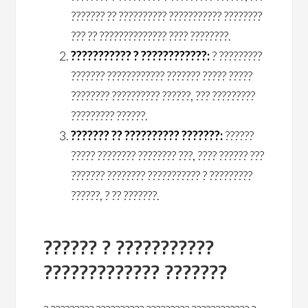
??????? ?? ?????????? ??????????? ????????
??? ?? ?????????????? ???? ????????.
??????????? ? ????????????:
? ?????????
??????? ???????????? ??????? ????? ?????
???????? ?????????? ??????, ??? ?????????
????????? ??????.
??????? ?? ?????????? ???????:
??????
????? ???????? ???????? ???, ???? ?????? ???
??????? ???????? ??????????? ? ?????????
??????, ? ?? ???????.
?????? ? ???????????
????????????? ???????