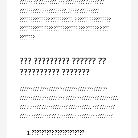
?????? ?? ????????, ??? ????????? ?????? ??
?????????? ???????????, ????? ?????????
?????????????? ??????????, ? ????? ??????????
??????????? ???? ??????????? ??? ?????? ? ???
???????.
??? ????????? ?????? ??
?????????? ???????
????????? ????????? ???????????? ??????? ??
?????????? ??????? ??? ????? ?????????? ????????,
??? ? ????? ???????????? ??????????. ??? ???????
????? ????????? ?? ????????? ???????? ????????:
????????? ????????????