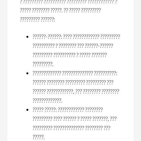
? ????????? ?????????? ????????? ???????????? ?
????? ???????? ?????. ?? ????? ?????????
????????? ??????:
??????-??????: ???? ???????????? ?????????
?????????? ? ???????? ??? ??????-??????
????????? ?????????? ? ????? ???????
?????????.
????????????? ?????????????? ??????????:
?????? ???????? ????????? ????????? ???
?????? ????????????, ??? ???????? ????????
?????????????.
????? ?????: ???????????? ????????
????????? ???? ?????? ? ????? ???????, ???
????????? ?????????????? ???????? ???
?????.